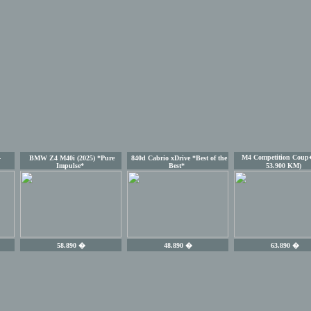
M4 Competition Coup�
-
BMW Z4 M40i (2025) *Pure
840d Cabrio xDrive *Best of the
Impulse*
Best*
53.900 KM)
58.890 �
48.890 �
63.890 �