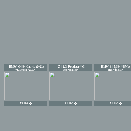
BMW M440i Cabrio (2022)
Z4 2,0i Roadster *M
BMW Z4 M40i *BMW
*Kamera,ACC*
Sportpaket*
Individual*
52.890 �
31.890 �
51.890 �