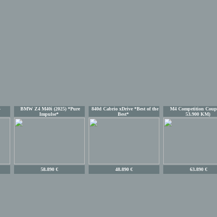
-
BMW Z4 M40i (2025) *Pure
840d Cabrio xDrive *Best of the
M4 Competition Coupé
Impulse*
Best*
53.900 KM)
58.890 €
48.890 €
63.890 €