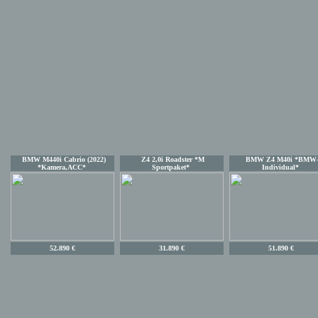
BMW M440i Cabrio (2022)
Z4 2,0i Roadster *M
BMW Z4 M40i *BMW
*Kamera,ACC*
Sportpaket*
Individual*
52.890 €
31.890 €
51.890 €